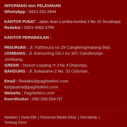
INFORMASI dan PELAYANAN
WhatsApp
: 0813-315-2844
KANTOR PUSAT
: Jalan Ikan Lumba-lumba 1 No 10 Surabaya
Redaksi
/ 0821-4365-2799
KANTOR PERWAKILAN :
PASURUAN
: Jl. Pattimura no 29 Cangkringmalang Beji.
JOMBANG
: Jl. Kemuning GG I no 107, Candimulyo
Jombang.
GRESIK
: Dusun Lopang rt 3 tw 4 Driyorejo.
BANDUNG
: Jl. Sukarame 2 No. 32 Cidurian
.
Email
:
Redaksi@pagiterkini.com
kerjasama@pagiterkini.com
Website
: Pagiterkini.com
Koordinator
: 082-333-554-717
Redaksi
Kode Etik
Pedoman Media Siber
Disclaimer
Tentang Kami