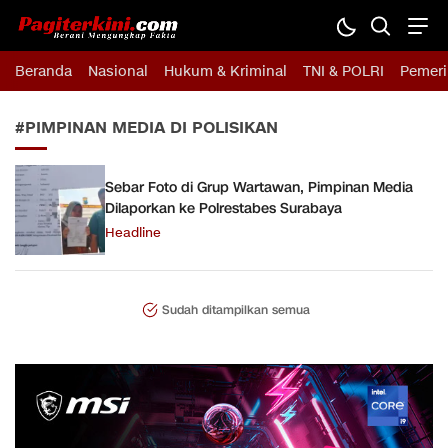
Pagiterkini.com
Berani Mengungkap Fakta
Beranda
Nasional
Hukum & Kriminal
TNI & POLRI
Pemeri
#PIMPINAN MEDIA DI POLISIKAN
Sebar Foto di Grup Wartawan, Pimpinan Media
Dilaporkan ke Polrestabes Surabaya
Headline
Sudah ditampilkan semua