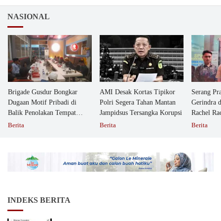
NASIONAL
Brigade Gusdur Bongkar
AMI Desak Kortas Tipikor
Serang Pr
Dugaan Motif Pribadi di
Polri Segera Tahan Mantan
Gerindra 
Balik Penolakan Tempat
Jampidsus Tersangka Korupsi
Rachel Ra
Ibadah GKJW Bangil
Dipolisika
Berita
Berita
Berita
INDEKS BERITA