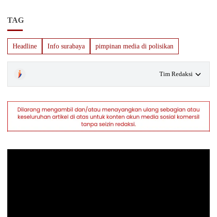
TAG
Headline
Info surabaya
pimpinan media di polisikan
Tim Redaksi