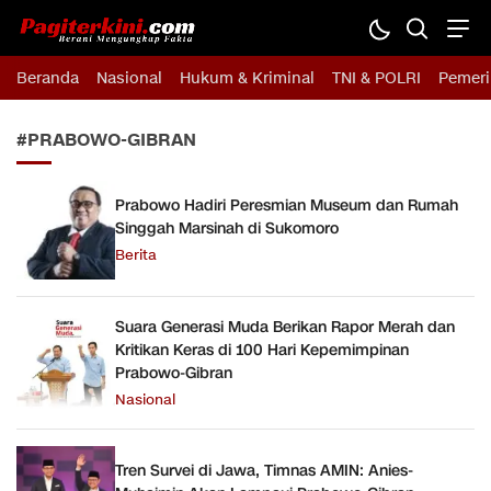
Pagiterkini.com
Berani Mengungkap Fakta
Beranda
Nasional
Hukum & Kriminal
TNI & POLRI
Pemeri
#PRABOWO-GIBRAN
Prabowo Hadiri Peresmian Museum dan Rumah
Singgah Marsinah di Sukomoro
Berita
Suara Generasi Muda Berikan Rapor Merah dan
Kritikan Keras di 100 Hari Kepemimpinan
Prabowo-Gibran
Nasional
Tren Survei di Jawa, Timnas AMIN: Anies-