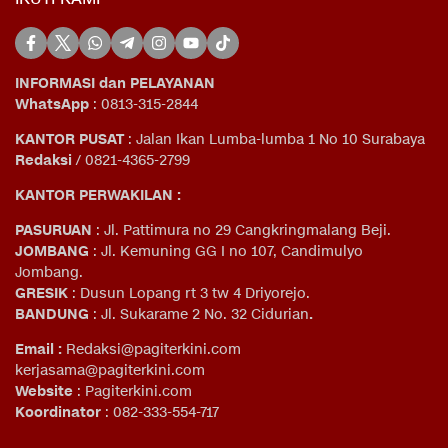
INFORMASI dan PELAYANAN
WhatsApp
: 0813-315-2844
KANTOR PUSAT
: Jalan Ikan Lumba-lumba 1 No 10 Surabaya
Redaksi
/ 0821-4365-2799
KANTOR PERWAKILAN :
PASURUAN
: Jl. Pattimura no 29 Cangkringmalang Beji.
JOMBANG
: Jl. Kemuning GG I no 107, Candimulyo
Jombang.
GRESIK
: Dusun Lopang rt 3 tw 4 Driyorejo.
BANDUNG
: Jl. Sukarame 2 No. 32 Cidurian
.
Email
:
Redaksi@pagiterkini.com
kerjasama@pagiterkini.com
Website
: Pagiterkini.com
Koordinator
: 082-333-554-717