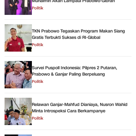
Muhaimin Akan Lampaui Prabowo-Gibran
Politik
TKN Prabowo Tegaskan Program Makan Siang
Gratis Terbukti Sukses di RI-Global
Politik
Survei Puspoll Indonesia: Pilpres 2 Putaran,
Prabowo & Ganjar Paling Berpeluang
Politik
Relawan Ganjar-Mahfud Dianiaya, Nusron Wahid
Minta Introspeksi Cara Berkampanye
Politik