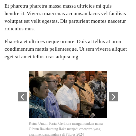
Et pharetra pharetra massa massa ultricies mi quis
hendrerit. Viverra maecenas accumsan lacus vel facilisis
volutpat est velit egestas. Dis parturient montes nascetur
ridiculus mus.
Pharetra et ultrices neque ornare. Duis at tellus at urna
condimentum mattis pellentesque. Ut sem viverra aliquet
eget sit amet tellus cras adipiscing.
Ketua Umum Partai Gerindra mengumumkan nama
Ke
Gibran Rakabuming Raka menjadi cawapres yang
di 
akan mendampinginya di Pilpres 2024