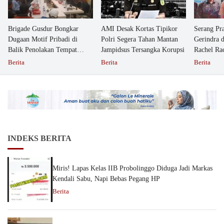
Brigade Gusdur Bongkar
AMI Desak Kortas Tipikor
Serang Pr
Dugaan Motif Pribadi di
Polri Segera Tahan Mantan
Gerindra 
Balik Penolakan Tempat
Jampidsus Tersangka Korupsi
Rachel Ra
Ibadah GKJW Bangil
Dipolisika
Berita
Berita
Berita
INDEKS BERITA
Miris! Lapas Kelas IIB Probolinggo Diduga Jadi Markas
Kendali Sabu, Napi Bebas Pegang HP
Berita