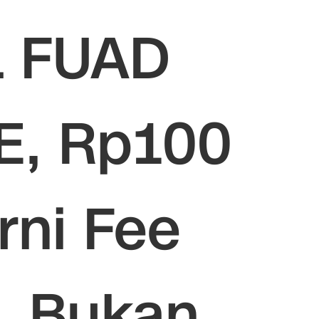
L FUAD
E, Rp100
rni Fee
, Bukan