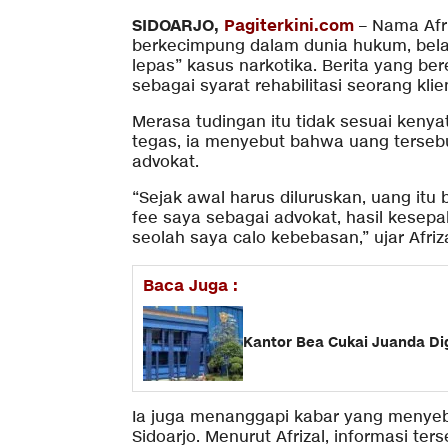
SIDOARJO,
Pagiterkini.com
– Nama Afri
berkecimpung dalam dunia hukum, bela
lepas” kasus narkotika. Berita yang b
sebagai syarat rehabilitasi seorang klie
Merasa tudingan itu tidak sesuai kenya
tegas, ia menyebut bahwa uang terseb
advokat.
“Sejak awal harus diluruskan, uang itu 
fee saya sebagai advokat, hasil kesepa
seolah saya calo kebebasan,” ujar Afriza
Baca Juga :
Kantor Bea Cukai Juanda Di
Ia juga menanggapi kabar yang menyebu
Sidoarjo. Menurut Afrizal, informasi te