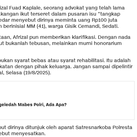
zal Fuad Kaplale, seorang advokat yang telah lama
kangan ikut terseret dalam pusaran isu “tangkap
eredar menyebut dirinya meminta uang Rp100 juta
n berinisial MM (41), warga Gisik Cemandi, Sedati.
taan, Afrizal pun memberikan klarifikasi. Dengan nada
ut bukanlah tebusan, melainkan murni honorarium
bukan syarat bebas atau syarat rehabilitasi. Itu adalah
katan dengan pihak keluarga. Jangan sampai dipelintir
l, Selasa (19/8/2025).
geledah Mabes Polri, Ada Apa?
t dirinya ditunjuk oleh aparat Satresnarkoba Polresta
rsebut menyesatkan.