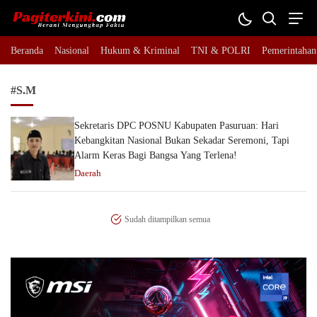
Pagiterkini.com
Berani Mengungkap Fakta
Beranda
Nasional
Hukum & Kriminal
TNI & POLRI
Pemerintahan
#S.M
Sekretaris DPC POSNU Kabupaten Pasuruan: Hari
Kebangkitan Nasional Bukan Sekadar Seremoni, Tapi
Alarm Keras Bagi Bangsa Yang Terlena!
Daerah
Sudah ditampilkan semua