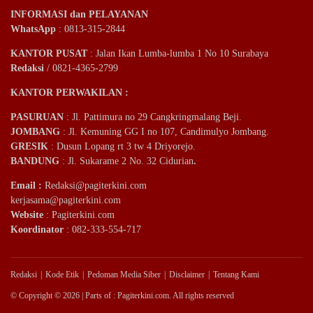
INFORMASI dan PELAYANAN
WhatsApp
: 0813-315-2844
KANTOR PUSAT
: Jalan Ikan Lumba-lumba 1 No 10 Surabaya
Redaksi
/ 0821-4365-2799
KANTOR PERWAKILAN :
PASURUAN
: Jl. Pattimura no 29 Cangkringmalang Beji.
JOMBANG
: Jl. Kemuning GG I no 107, Candimulyo Jombang.
GRESIK
: Dusun Lopang rt 3 tw 4 Driyorejo.
BANDUNG
: Jl. Sukarame 2 No. 32 Cidurian
.
Email
:
Redaksi@pagiterkini.com
kerjasama@pagiterkini.com
Website
: Pagiterkini.com
Koordinator
: 082-333-554-717
Redaksi
Kode Etik
Pedoman Media Siber
Disclaimer
Tentang Kami
© Copyright © 2026 | Parts of : Pagiterkini.com. All rights reserved