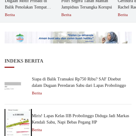
Dugaan Motif Pribadi di
Polri Segera Tahan Mantan
Gerindra 
Balik Penolakan Tempat
Jampidsus Tersangka Korupsi
Rachel Ra
Ibadah GKJW Bangil
Dipolisika
Berita
Berita
Berita
INDEKS BERITA
Siapa di Balik Transaksi Rp750 Ribu? SAF Disebut
dalam Dugaan Peredaran Sabu dari Lapas Probolinggo
Berita
Miris! Lapas Kelas IIB Probolinggo Diduga Jadi Markas
Kendali Sabu, Napi Bebas Pegang HP
Berita