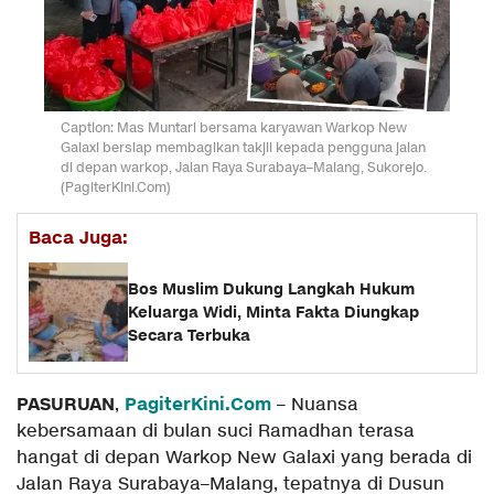
Caption: Mas Muntari bersama karyawan Warkop New
Galaxi bersiap membagikan takjil kepada pengguna jalan
di depan warkop, Jalan Raya Surabaya–Malang, Sukorejo.
(PagiterKini.Com)
Baca Juga:
Bos Muslim Dukung Langkah Hukum
Keluarga Widi, Minta Fakta Diungkap
Secara Terbuka
PASURUAN
PagiterKini.Com
,
– Nuansa
kebersamaan di bulan suci Ramadhan terasa
hangat di depan Warkop New Galaxi yang berada di
Jalan Raya Surabaya–Malang, tepatnya di Dusun