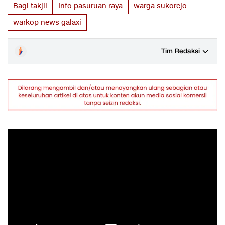
Bagi takjil
Info pasuruan raya
warga sukorejo
warkop news galaxi
Tim Redaksi