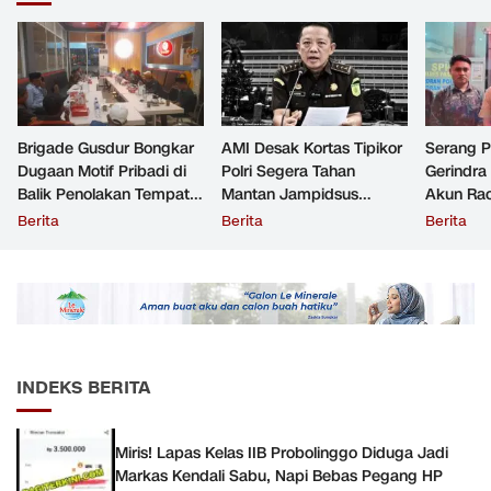
Brigade Gusdur Bongkar
AMI Desak Kortas Tipikor
Serang 
Dugaan Motif Pribadi di
Polri Segera Tahan
Gerindra
Balik Penolakan Tempat
Mantan Jampidsus
Akun Rac
Ibadah GKJW Bangil
Tersangka Korupsi
Resmi Di
Berita
Berita
Berita
INDEKS BERITA
Miris! Lapas Kelas IIB Probolinggo Diduga Jadi
Markas Kendali Sabu, Napi Bebas Pegang HP