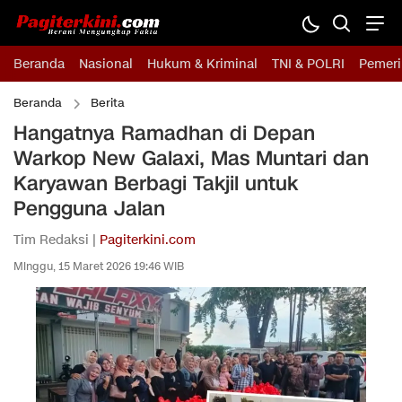
Beranda
Nasional
Hukum & Kriminal
TNI & POLRI
Pemeri
Beranda
Berita
Hangatnya Ramadhan di Depan
Warkop New Galaxi, Mas Muntari dan
Karyawan Berbagi Takjil untuk
Pengguna Jalan
Tim Redaksi |
Pagiterkini.com
Minggu, 15 Maret 2026 19:46 WIB