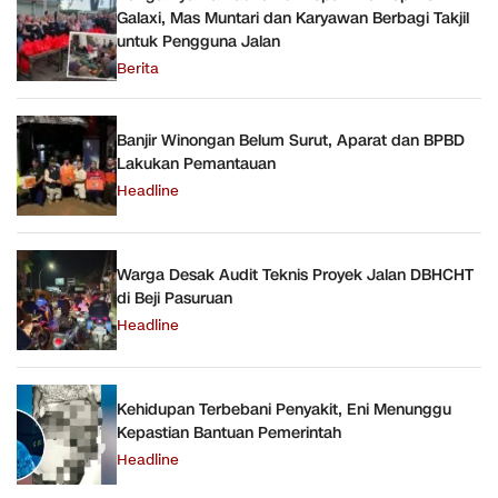
Galaxi, Mas Muntari dan Karyawan Berbagi Takjil
untuk Pengguna Jalan
Berita
Banjir Winongan Belum Surut, Aparat dan BPBD
Lakukan Pemantauan
Headline
Warga Desak Audit Teknis Proyek Jalan DBHCHT
di Beji Pasuruan
Headline
Kehidupan Terbebani Penyakit, Eni Menunggu
Kepastian Bantuan Pemerintah
Headline