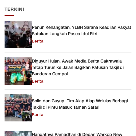
TERKINI
Penuh Kehangatan, YLBH Sarana Keadilan Rakyat
Satukan Langkah Pasca Idul Fitri
Berita
Diguyur Hujan, Awak Media Berita Cakrawala
Tetap Turun ke Jalan Bagikan Ratusan Takjil di
Bunderan Gempol
Berita
Solid dan Guyup, Tim Alap Alap Wolulas Berbagi
Takjil di Pintu Masuk Taman Safari
Berita
Hangatnya Ramadhan di Depan Warkop New