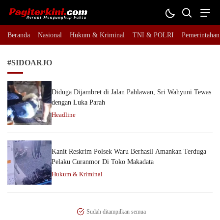
Pagiterkini.com
Berani Mengungkap Fakta
Beranda
Nasional
Hukum & Kriminal
TNI & POLRI
Pemerintahan
#SIDOARJO
Diduga Dijambret di Jalan Pahlawan, Sri Wahyuni Tewas
dengan Luka Parah
Headline
Kanit Reskrim Polsek Waru Berhasil Amankan Terduga
Pelaku Curanmor Di Toko Makadata
Hukum & Kriminal
Sudah ditampilkan semua