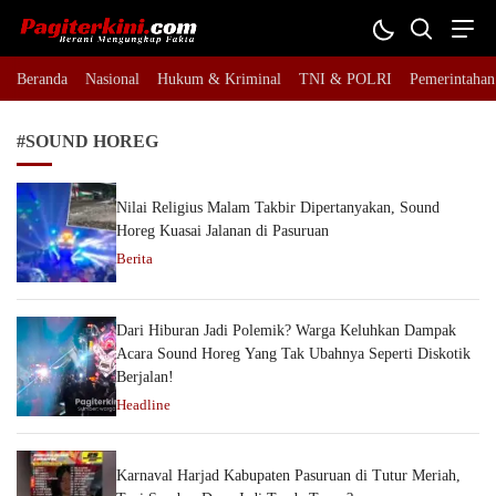
Pagiterkini.com
Berani Mengungkap Fakta
Beranda
Nasional
Hukum & Kriminal
TNI & POLRI
Pemerintahan
#SOUND HOREG
Nilai Religius Malam Takbir Dipertanyakan, Sound
Horeg Kuasai Jalanan di Pasuruan
Berita
Dari Hiburan Jadi Polemik? Warga Keluhkan Dampak
Acara Sound Horeg Yang Tak Ubahnya Seperti Diskotik
Berjalan!
Headline
Karnaval Harjad Kabupaten Pasuruan di Tutur Meriah,