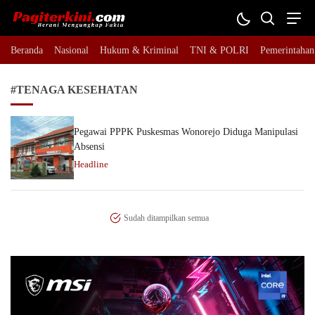
Pagiterkini.com
Berani Mengungkap Fakta
Beranda
Nasional
Hukum & Kriminal
TNI & POLRI
Pemerintahan
#TENAGA KESEHATAN
Pegawai PPPK Puskesmas Wonorejo Diduga Manipulasi
Absensi
Headline
Sudah ditampilkan semua