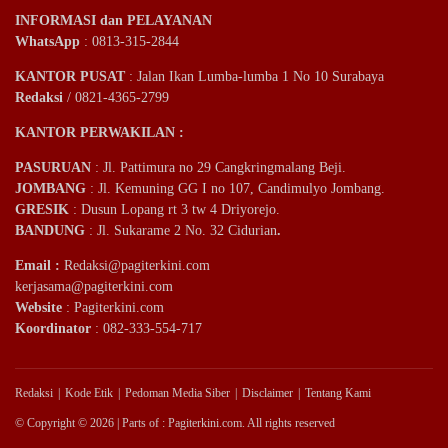
INFORMASI dan PELAYANAN
WhatsApp
: 0813-315-2844
KANTOR PUSAT
: Jalan Ikan Lumba-lumba 1 No 10 Surabaya
Redaksi
/ 0821-4365-2799
KANTOR PERWAKILAN :
PASURUAN
: Jl. Pattimura no 29 Cangkringmalang Beji.
JOMBANG
: Jl. Kemuning GG I no 107, Candimulyo Jombang.
GRESIK
: Dusun Lopang rt 3 tw 4 Driyorejo.
BANDUNG
: Jl. Sukarame 2 No. 32 Cidurian
.
Email
:
Redaksi@pagiterkini.com
kerjasama@pagiterkini.com
Website
: Pagiterkini.com
Koordinator
: 082-333-554-717
Redaksi
Kode Etik
Pedoman Media Siber
Disclaimer
Tentang Kami
© Copyright © 2026 | Parts of : Pagiterkini.com. All rights reserved