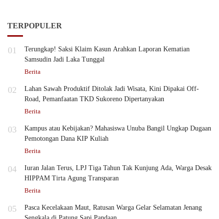
TERPOPULER
01
Terungkap! Saksi Klaim Kasun Arahkan Laporan Kematian
Samsudin Jadi Laka Tunggal
Berita
02
Lahan Sawah Produktif Ditolak Jadi Wisata, Kini Dipakai Off-
Road, Pemanfaatan TKD Sukoreno Dipertanyakan
Berita
03
Kampus atau Kebijakan? Mahasiswa Unuba Bangil Ungkap Dugaan
Pemotongan Dana KIP Kuliah
Berita
04
Iuran Jalan Terus, LPJ Tiga Tahun Tak Kunjung Ada, Warga Desak
HIPPAM Tirta Agung Transparan
Berita
05
Pasca Kecelakaan Maut, Ratusan Warga Gelar Selamatan Jenang
Sengkala di Patung Sapi Pandaan