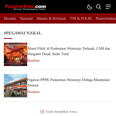
Pagiterkini.com
Berani Mengungkap Fakta
Beranda
Nasional
Hukum & Kriminal
TNI & POLRI
Pemerintahan
#PEGAWAI NAKAL
Absen Fiktif di Puskesmas Wonorejo Terkuak, LSM dan
Warganet Desak Audit Total
Headline
Pegawai PPPK Puskesmas Wonorejo Diduga Manipulasi
Absensi
Headline
Sudah ditampilkan semua