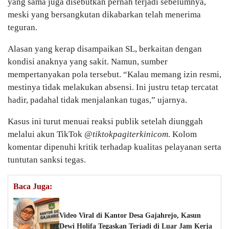
yang sama juga disebutkan pernah terjadi sebelumnya,
meski yang bersangkutan dikabarkan telah menerima
teguran.
Alasan yang kerap disampaikan SL, berkaitan dengan
kondisi anaknya yang sakit. Namun, sumber
mempertanyakan pola tersebut. “Kalau memang izin resmi,
mestinya tidak melakukan absensi. Ini justru tetap tercatat
hadir, padahal tidak menjalankan tugas,” ujarnya.
Kasus ini turut menuai reaksi publik setelah diunggah
melalui akun TikTok @
tiktokpagiterkinicom
. Kolom
komentar dipenuhi kritik terhadap kualitas pelayanan serta
tuntutan sanksi tegas.
Baca Juga:
Video Viral di Kantor Desa Gajahrejo, Kasun
Dewi Holifa Tegaskan Terjadi di Luar Jam Kerja