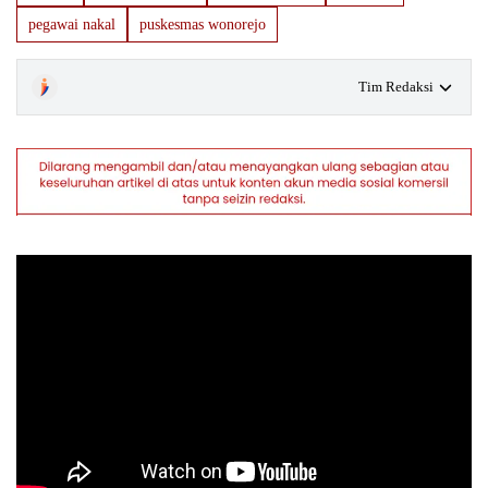
pegawai nakal
puskesmas wonorejo
Tim Redaksi