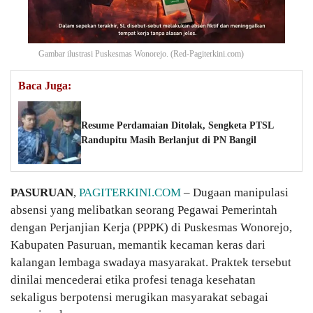
Gambar ilustrasi Puskesmas Wonorejo. (Red-Pagiterkini.com)
Baca Juga:
Resume Perdamaian Ditolak, Sengketa PTSL
Randupitu Masih Berlanjut di PN Bangil
PASURUAN
,
PAGITERKINI.COM
– Dugaan manipulasi
absensi yang melibatkan seorang Pegawai Pemerintah
dengan Perjanjian Kerja (PPPK) di Puskesmas Wonorejo,
Kabupaten Pasuruan, memantik kecaman keras dari
kalangan lembaga swadaya masyarakat. Praktek tersebut
dinilai mencederai etika profesi tenaga kesehatan
sekaligus berpotensi merugikan masyarakat sebagai