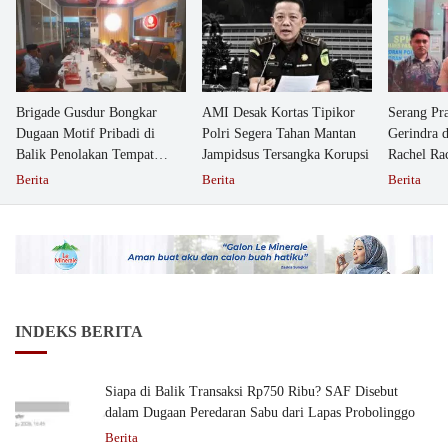
Brigade Gusdur Bongkar
AMI Desak Kortas Tipikor
Serang Pr
Dugaan Motif Pribadi di
Polri Segera Tahan Mantan
Gerindra 
Balik Penolakan Tempat
Jampidsus Tersangka Korupsi
Rachel Ra
Ibadah GKJW Bangil
Dipolisika
Berita
Berita
Berita
INDEKS BERITA
Siapa di Balik Transaksi Rp750 Ribu? SAF Disebut
dalam Dugaan Peredaran Sabu dari Lapas Probolinggo
Berita