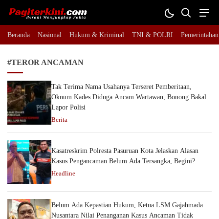
Pagiterkini.com
Berani Mengungkap Fakta
Beranda
Nasional
Hukum & Kriminal
TNI & POLRI
Pemerintahan
#TEROR ANCAMAN
Tak Terima Nama Usahanya Terseret Pemberitaan,
Oknum Kades Diduga Ancam Wartawan, Bonong Bakal
Lapor Polisi
Berita
Kasatreskrim Polresta Pasuruan Kota Jelaskan Alasan
Kasus Pengancaman Belum Ada Tersangka, Begini?
Headline
Belum Ada Kepastian Hukum, Ketua LSM Gajahmada
Nusantara Nilai Penanganan Kasus Ancaman Tidak