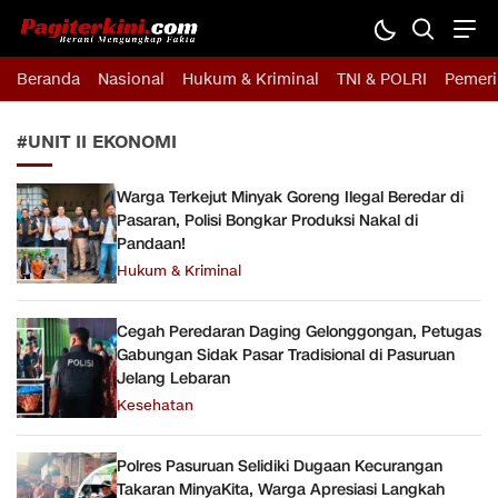
Pagiterkini.com
Berani Mengungkap Fakta
Beranda
Nasional
Hukum & Kriminal
TNI & POLRI
Pemeri
#UNIT II EKONOMI
Warga Terkejut Minyak Goreng Ilegal Beredar di
Pasaran, Polisi Bongkar Produksi Nakal di
Pandaan!
Hukum & Kriminal
Cegah Peredaran Daging Gelonggongan, Petugas
Gabungan Sidak Pasar Tradisional di Pasuruan
Jelang Lebaran
Kesehatan
Polres Pasuruan Selidiki Dugaan Kecurangan
Takaran MinyaKita, Warga Apresiasi Langkah