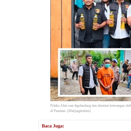
Pelaku Alim saat digelandang dan dimintai keterangan ol
di Pandaan. (Mal/pagiterkini)
Baca Juga: