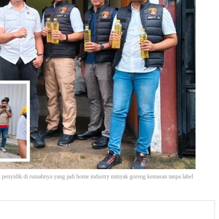
eh penyidik di rumahnya yang jadi home industry minyak goreng kemasan tanpa label