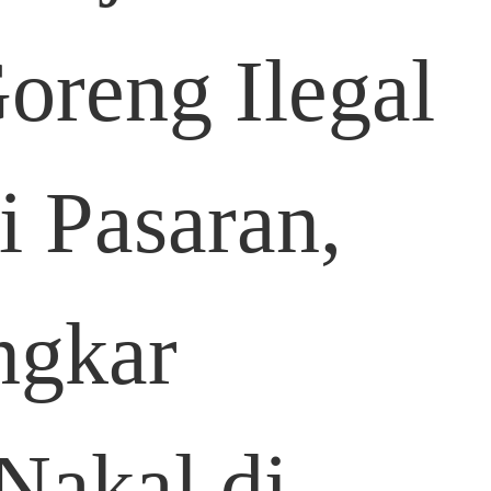
oreng Ilegal
i Pasaran,
ngkar
Nakal di