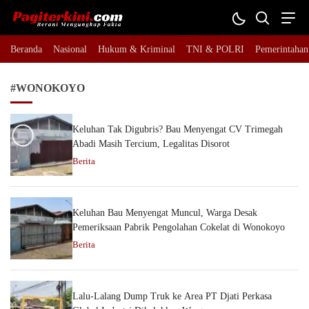
Pagiterkini.com
Berani Mengungkap Fakta
Beranda
Nasional
Hukum & Kriminal
TNI & POLRI
Pemerintahan
#WONOKOYO
Keluhan Tak Digubris? Bau Menyengat CV Trimegah
Abadi Masih Tercium, Legalitas Disorot
Berita
Keluhan Bau Menyengat Muncul, Warga Desak
Pemeriksaan Pabrik Pengolahan Cokelat di Wonokoyo
Berita
Lalu-Lalang Dump Truk ke Area PT Djati Perkasa