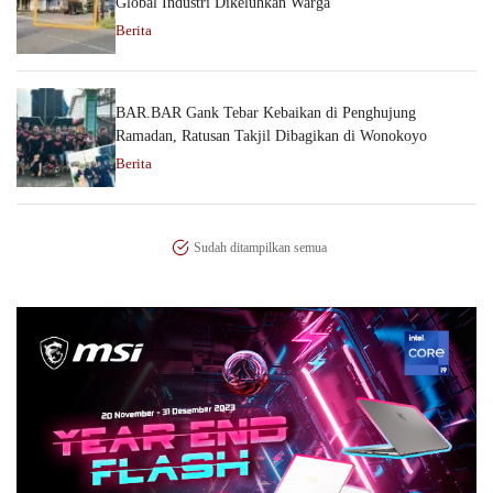
Global Industri Dikeluhkan Warga
Berita
BAR.BAR Gank Tebar Kebaikan di Penghujung
Ramadan, Ratusan Takjil Dibagikan di Wonokoyo
Berita
Sudah ditampilkan semua