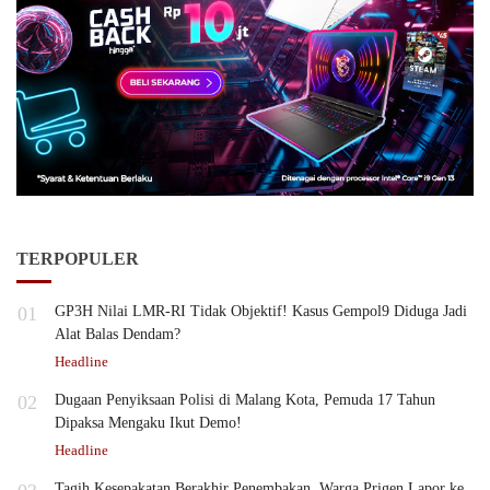
TERPOPULER
01
GP3H Nilai LMR-RI Tidak Objektif! Kasus Gempol9 Diduga Jadi
Alat Balas Dendam?
Headline
02
Dugaan Penyiksaan Polisi di Malang Kota, Pemuda 17 Tahun
Dipaksa Mengaku Ikut Demo!
Headline
Tagih Kesepakatan Berakhir Penembakan, Warga Prigen Lapor ke