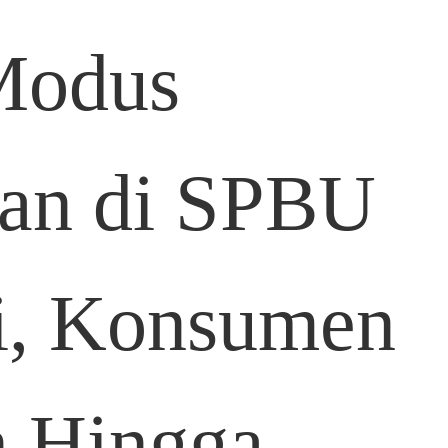
Modus
an di SPBU
i, Konsumen
n Hingga