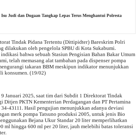
Isu Judi dan Dugaan Tangkap Lepas Terus Menghantui Polresta
orat Tindak Pidana Tertentu (Dittipidter) Bareskrim Polri
g dilakukan oleh pengelola SPBU di Kota Sukabumi.
 indikasi bahwa sebuah Stasiun Pengisian Bahan Bakar Umum
umi, telah memasang alat tambahan pada dispenser pompa
 mengurangi takaran BBM meskipun indikator menunjukkan
li konsumen. (19/02)
9 Januari 2025, saat tim dari Subdit 1 Direktorat Tindak
ogi Ditjen PKTN Kementerian Perdagangan dan PT Pertamina
 34-43111. Hasil pengujian menunjukkan adanya deviasi
gan merk pompa Tatsuno produksi 2005, untuk jenis Bio
 menggunakan Bejana Ukur Standar 20 liter memperlihatkan
ml hingga 600 ml per 20 liter, jauh melebihi batas toleransi
er.