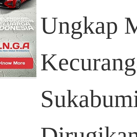
Ungkap 
Kecurang
Sukabum
Dirugika