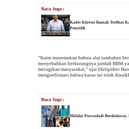
Baca Juga :
Kades Kluwut Bantah Terlibat Ka
Penyidik
“Kami menemukan bahwa alat tambahan berup
menyebabkan berkurangnya jumlah BBM yang
merugikan masyarakat,” ujar Dirtipidter Ba
mengonfirmasi bahwa kasus ini telah dinaik
Baca Juga :
Melalui Purwodadi Bersholawat,