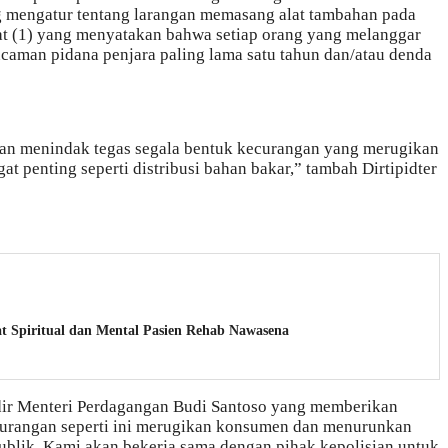
ng mengatur tentang larangan memasang alat tambahan pada
ayat (1) yang menyatakan bahwa setiap orang yang melanggar
ncaman pidana penjara paling lama satu tahun dan/atau denda
an menindak tegas segala bentuk kecurangan yang merugikan
t penting seperti distribusi bahan bakar,” tambah Dirtipidter
t Spiritual dan Mental Pasien Rehab Nawasena
 hadir Menteri Perdagangan Budi Santoso yang memberikan
ecurangan seperti ini merugikan konsumen dan menurunkan
ublik. Kami akan bekerja sama dengan pihak kepolisian untuk