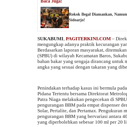
Baca Juga:
Rokok Ilegal Diamankan, Namun 
Sidoarjo!
SUKABUMI
,
PAGITERKINI.COM
– Direkt
mengungkap adanya praktik kecurangan yan
Berdasarkan laporan masyarakat, ditemukan
(SPBU) di wilayah Kecamatan Baros, Sukab
bahan bakar yang sengaja dirancang untuk
angka yang sesuai dengan takaran yang dibe
Penindakan terhadap kasus ini bermula pada 
Pidana Tertentu bersama Direktorat Metrol
Patra Niaga melakukan pengecekan di SPBU
pengurangan BBM pada empat dispenser den
Solar, Pertalite, dan Pertamax. Pengukuran
pengurangan BBM yang bervariasi antara 400 
yang diperbolehkan sebesar 100 ml per 20 lit