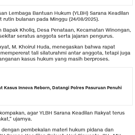
san Lembaga Bantuan Hukum (YLBH) Sarana Keadilan
rutin bulanan pada Minggu (24/08/2025).
an Bapak Kholiq, Desa Penataan, Kecamatan Winongan,
sekitar seratus anggota serta jajaran pengurus.
yat, M. Khoirul Huda, menegaskan bahwa rapat
mempererat tali silaturahmi antar anggota, tetapi juga
nanganan kasus hukum yang masih berproses.
at Kasus Innova Reborn, Datangi Polres Pasuruan Penuhi
ekompakan, agar YLBH Sarana Keadilan Rakyat terus
at,” ujarnya.
iisi dengan pembekalan materi hukum pidana dan