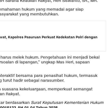
 Sarana Keadilan Rakyat, Heri Siswanto, SH., MH.
i pemahaman hukum yang memadai agar siap
asyarakat yang membutuhkan.
wat, Kapolres Pasuruan Perkuat Kedekatan Polri dengan
 harus melek hukum. Pengetahuan ini menjadi bekal
soalan di lapangan,” ungkap Mas Heri, sapaan
interaktif bersama para penasihat hukum, termasuk
ng turut hadir sebagai narasumber.
uh suasana kekeluargaan, memperkuat semangat
an Rakyat.
aftar berdasarkan
Surat Keputusan Kementerian Hukum
0015123.AH.01.04.Tahun 2025.