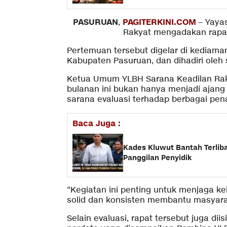
PASURUAN
PAGITERKINI.COM
,
– Yaya
Rakyat mengadakan rapat 
Pertemuan tersebut digelar di kediam
Kabupaten Pasuruan, dan dihadiri oleh 
Ketua Umum YLBH Sarana Keadilan Rak
bulanan ini bukan hanya menjadi ajang 
sarana evaluasi terhadap berbagai pe
Baca Juga :
Kades Kluwut Bantah Terlib
Panggilan Penyidik
“Kegiatan ini penting untuk menjaga k
solid dan konsisten membantu masyarak
Selain evaluasi, rapat tersebut juga d