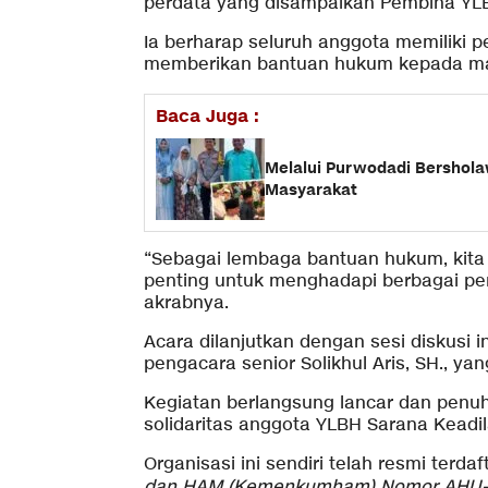
perdata yang disampaikan Pembina YLBH
Ia berharap seluruh anggota memilik
memberikan bantuan hukum kepada m
Baca Juga :
Melalui Purwodadi Bershola
Masyarakat
“Sebagai lembaga bantuan hukum, kita
penting untuk menghadapi berbagai per
akrabnya.
Acara dilanjutkan dengan sesi diskusi 
pengacara senior Solikhul Aris, SH., ya
Kegiatan berlangsung lancar dan pen
solidaritas anggota YLBH Sarana Keadil
Organisasi ini sendiri telah resmi terd
dan HAM (Kemenkumham) Nomor AHU-