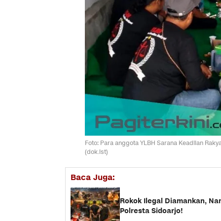
Foto: Para anggota YLBH Sarana Keadilan Rakyat
(dok.ist)
Baca Juga:
Rokok Ilegal Diamankan, Na
Polresta Sidoarjo!