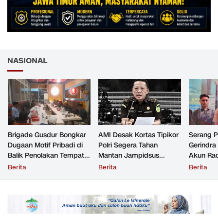
NASIONAL
Brigade Gusdur Bongkar
AMI Desak Kortas Tipikor
Serang 
Dugaan Motif Pribadi di
Polri Segera Tahan
Gerindra
Balik Penolakan Tempat
Mantan Jampidsus
Akun Rac
Ibadah GKJW Bangil
Tersangka Korupsi
Resmi Di
Berita
Berita
Berita