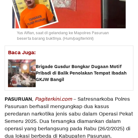
Yus Alfian, saat di gelandang ke Mapolres Pasuruan
beserta barang buktinya. (Hum/pagiterkini)
Baca Juga:
Brigade Gusdur Bongkar Dugaan Motif
Pribadi di Balik Penolakan Tempat Ibadah
GKJW Bangil
PASURUAN
,
Pagiterkini.com
– Satresnarkoba Polres
Pasuruan berhasil mengungkap dua kasus
peredaran narkotika jenis sabu dalam Operasi Pekat
Semeru 2025. Dua tersangka diamankan dalam
operasi yang berlangsung pada Rabu (26/2/2025) di
dua lokasi berbeda di Kabupaten Pasuruan.