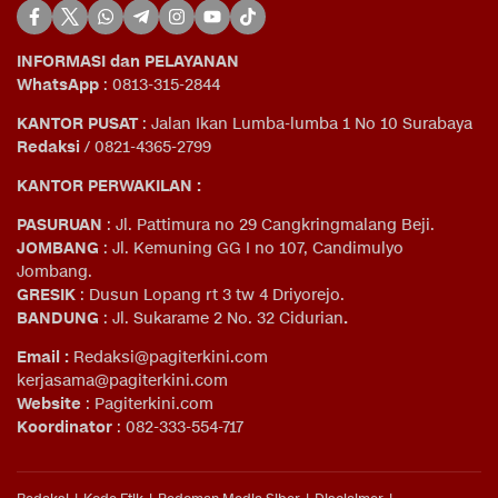
INFORMASI dan PELAYANAN
WhatsApp
: 0813-315-2844
KANTOR PUSAT
: Jalan Ikan Lumba-lumba 1 No 10 Surabaya
Redaksi
/ 0821-4365-2799
KANTOR PERWAKILAN :
PASURUAN
: Jl. Pattimura no 29 Cangkringmalang Beji.
JOMBANG
: Jl. Kemuning GG I no 107, Candimulyo
Jombang.
GRESIK
: Dusun Lopang rt 3 tw 4 Driyorejo.
BANDUNG
: Jl. Sukarame 2 No. 32 Cidurian
.
Email
:
Redaksi@pagiterkini.com
kerjasama@pagiterkini.com
Website
: Pagiterkini.com
Koordinator
: 082-333-554-717