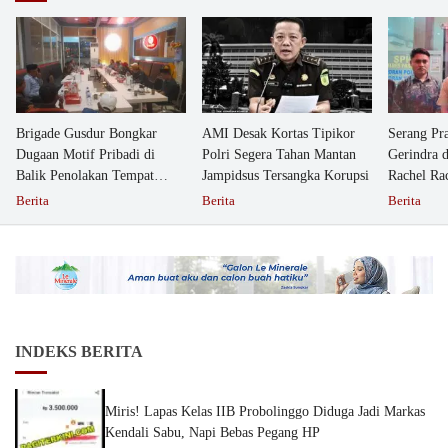
Brigade Gusdur Bongkar
AMI Desak Kortas Tipikor
Serang Pr
Dugaan Motif Pribadi di
Polri Segera Tahan Mantan
Gerindra 
Balik Penolakan Tempat
Jampidsus Tersangka Korupsi
Rachel Ra
Ibadah GKJW Bangil
Dipolisika
Berita
Berita
Berita
INDEKS BERITA
Miris! Lapas Kelas IIB Probolinggo Diduga Jadi Markas
Kendali Sabu, Napi Bebas Pegang HP