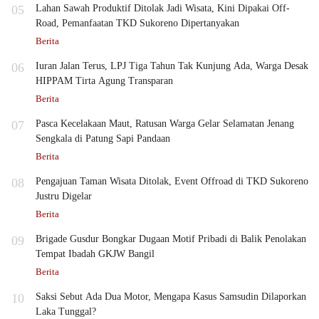
05
Lahan Sawah Produktif Ditolak Jadi Wisata, Kini Dipakai Off-
Road, Pemanfaatan TKD Sukoreno Dipertanyakan
Berita
06
Iuran Jalan Terus, LPJ Tiga Tahun Tak Kunjung Ada, Warga Desak
HIPPAM Tirta Agung Transparan
Berita
07
Pasca Kecelakaan Maut, Ratusan Warga Gelar Selamatan Jenang
Sengkala di Patung Sapi Pandaan
Berita
08
Pengajuan Taman Wisata Ditolak, Event Offroad di TKD Sukoreno
Justru Digelar
Berita
09
Brigade Gusdur Bongkar Dugaan Motif Pribadi di Balik Penolakan
Tempat Ibadah GKJW Bangil
Berita
10
Saksi Sebut Ada Dua Motor, Mengapa Kasus Samsudin Dilaporkan
Laka Tunggal?