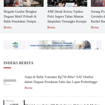
Brigade Gusdur Bongkar
AMI Desak Kortas Tipikor
Serang Pr
Dugaan Motif Pribadi di
Polri Segera Tahan Mantan
Gerindra 
Balik Penolakan Tempat
Jampidsus Tersangka Korupsi
Rachel Ra
Ibadah GKJW Bangil
Dipolisika
Berita
Berita
Berita
INDEKS BERITA
Siapa di Balik Transaksi Rp750 Ribu? SAF Disebut
dalam Dugaan Peredaran Sabu dari Lapas Probolinggo
Berita