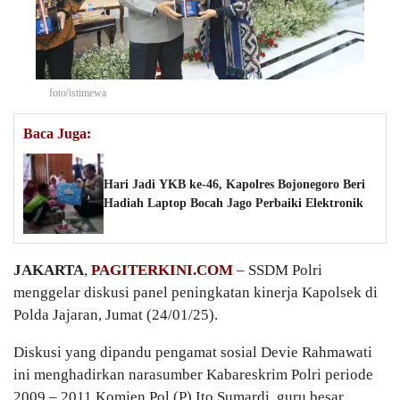
foto/istimewa
Baca Juga:
Hari Jadi YKB ke-46, Kapolres Bojonegoro Beri
Hadiah Laptop Bocah Jago Perbaiki Elektronik
JAKARTA
,
PAGITERKINI.COM
– SSDM Polri
menggelar diskusi panel peningkatan kinerja Kapolsek di
Polda Jajaran, Jumat (24/01/25).
Diskusi yang dipandu pengamat sosial Devie Rahmawati
ini menghadirkan narasumber Kabareskrim Polri periode
2009 – 2011 Komjen Pol (P) Ito Sumardi, guru besar