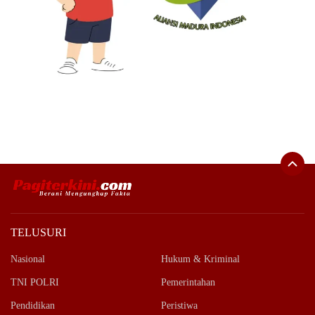
TELUSURI
Nasional
Hukum & Kriminal
TNI POLRI
Pemerintahan
Pendidikan
Peristiwa