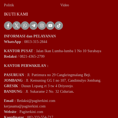
Politik
Video
IKUTI KAMI
INFORMASI dan PELAYANAN
WhatsApp
: 0813-315-2844
KANTOR PUSAT
: Jalan Ikan Lumba-lumba 1 No 10 Surabaya
Redaksi
/ 0821-4365-2799
KANTOR PERWAKILAN :
PASURUAN
: Jl. Pattimura no 29 Cangkringmalang Beji.
JOMBANG
: Jl. Kemuning GG I no 107, Candimulyo Jombang.
GRESIK
: Dusun Lopang rt 3 tw 4 Driyorejo.
BANDUNG
: Jl. Sukarame 2 No. 32 Cidurian
.
Email
:
Redaksi@pagiterkini.com
kerjasama@pagiterkini.com
Website
: Pagiterkini.com
Koordinator
: 082-333-554-717