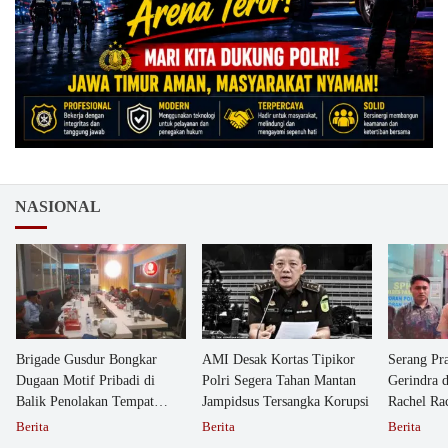
NASIONAL
Brigade Gusdur Bongkar
AMI Desak Kortas Tipikor
Serang Pr
Dugaan Motif Pribadi di
Polri Segera Tahan Mantan
Gerindra 
Balik Penolakan Tempat
Jampidsus Tersangka Korupsi
Rachel Ra
Ibadah GKJW Bangil
Dipolisika
Berita
Berita
Berita