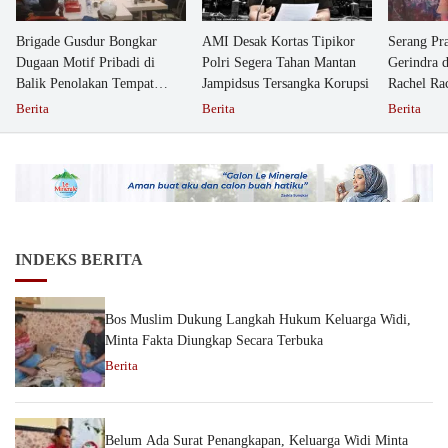
Brigade Gusdur Bongkar
AMI Desak Kortas Tipikor
Serang Pr
Dugaan Motif Pribadi di
Polri Segera Tahan Mantan
Gerindra 
Balik Penolakan Tempat
Jampidsus Tersangka Korupsi
Rachel Ra
Ibadah GKJW Bangil
Dipolisika
Berita
Berita
Berita
INDEKS BERITA
Bos Muslim Dukung Langkah Hukum Keluarga Widi,
Minta Fakta Diungkap Secara Terbuka
Berita
Belum Ada Surat Penangkapan, Keluarga Widi Minta