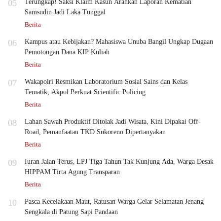
05
Terungkap! Saksi Klaim Kasun Arahkan Laporan Kematian
Samsudin Jadi Laka Tunggal
Berita
06
Kampus atau Kebijakan? Mahasiswa Unuba Bangil Ungkap Dugaan
Pemotongan Dana KIP Kuliah
Berita
07
Wakapolri Resmikan Laboratorium Sosial Sains dan Kelas
Tematik, Akpol Perkuat Scientific Policing
Berita
08
Lahan Sawah Produktif Ditolak Jadi Wisata, Kini Dipakai Off-
Road, Pemanfaatan TKD Sukoreno Dipertanyakan
Berita
09
Iuran Jalan Terus, LPJ Tiga Tahun Tak Kunjung Ada, Warga Desak
HIPPAM Tirta Agung Transparan
Berita
10
Pasca Kecelakaan Maut, Ratusan Warga Gelar Selamatan Jenang
Sengkala di Patung Sapi Pandaan