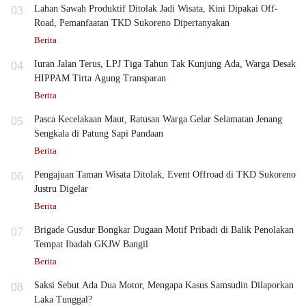
03
Lahan Sawah Produktif Ditolak Jadi Wisata, Kini Dipakai Off-
Road, Pemanfaatan TKD Sukoreno Dipertanyakan
Berita
04
Iuran Jalan Terus, LPJ Tiga Tahun Tak Kunjung Ada, Warga Desak
HIPPAM Tirta Agung Transparan
Berita
05
Pasca Kecelakaan Maut, Ratusan Warga Gelar Selamatan Jenang
Sengkala di Patung Sapi Pandaan
Berita
06
Pengajuan Taman Wisata Ditolak, Event Offroad di TKD Sukoreno
Justru Digelar
Berita
07
Brigade Gusdur Bongkar Dugaan Motif Pribadi di Balik Penolakan
Tempat Ibadah GKJW Bangil
Berita
08
Saksi Sebut Ada Dua Motor, Mengapa Kasus Samsudin Dilaporkan
Laka Tunggal?