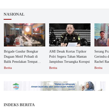
NASIONAL
Brigade Gusdur Bongkar
AMI Desak Kortas Tipikor
Serang Pr
Dugaan Motif Pribadi di
Polri Segera Tahan Mantan
Gerindra 
Balik Penolakan Tempat
Jampidsus Tersangka Korupsi
Rachel Ra
Ibadah GKJW Bangil
Dipolisika
Berita
Berita
Berita
INDEKS BERITA