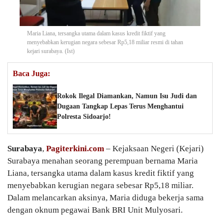
Maria Liana, tersangka utama dalam kasus kredit fiktif yang
menyebabkan kerugian negara sebesar Rp5,18 miliar resmi di tahan
kejari surabaya. (Ist)
Baca Juga:
Rokok Ilegal Diamankan, Namun Isu Judi dan
Dugaan Tangkap Lepas Terus Menghantui
Polresta Sidoarjo!
Surabaya
,
Pagiterkini.com
– Kejaksaan Negeri (Kejari)
Surabaya menahan seorang perempuan bernama Maria
Liana, tersangka utama dalam kasus kredit fiktif yang
menyebabkan kerugian negara sebesar Rp5,18 miliar.
Dalam melancarkan aksinya, Maria diduga bekerja sama
dengan oknum pegawai Bank BRI Unit Mulyosari.