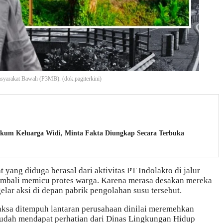
yarakat Bawah (P3MB). (dok.pagiterkini)
um Keluarga Widi, Minta Fakta Diungkap Secara Terbuka
yang diduga berasal dari aktivitas PT Indolakto di jalur
mbali memicu protes warga. Karena merasa desakan mereka
lar aksi di depan pabrik pengolahan susu tersebut.
aksa ditempuh lantaran perusahaan dinilai meremehkan
 sudah mendapat perhatian dari Dinas Lingkungan Hidup