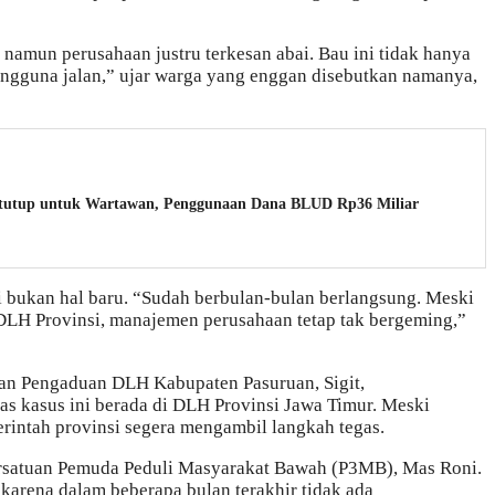
namun perusahaan justru terkesan abai. Bau ini tidak hanya
engguna jalan,” ujar warga yang enggan disebutkan namanya,
tutup untuk Wartawan, Penggunaan Dana BLUD Rp36 Miliar
i bukan hal baru. “Sudah berbulan-bulan berlangsung. Meski
 DLH Provinsi, manajemen perusahaan tetap tak bergeming,”
an Pengaduan DLH Kabupaten Pasuruan, Sigit,
 kasus ini berada di DLH Provinsi Jawa Timur. Meski
rintah provinsi segera mengambil langkah tegas.
ersatuan Pemuda Peduli Masyarakat Bawah (P3MB), Mas Roni.
arena dalam beberapa bulan terakhir tidak ada