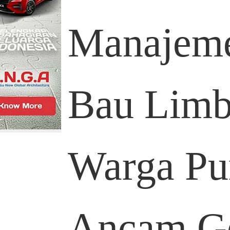
Manajeme
Bau Lim
Warga Pu
Ancam G