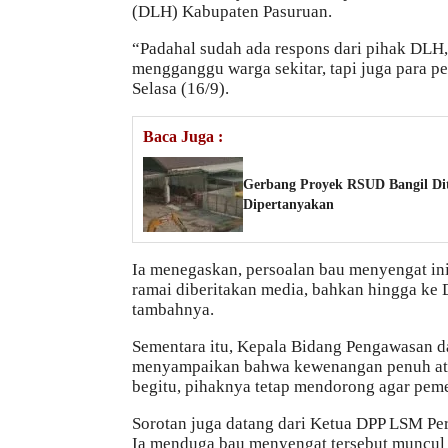
(DLH) Kabupaten Pasuruan.
“Padahal sudah ada respons dari pihak DLH, 
mengganggu warga sekitar, tapi juga para p
Selasa (16/9).
Baca Juga :
Gerbang Proyek RSUD Bangil Di
Dipertanyakan
Ia menegaskan, persoalan bau menyengat in
ramai diberitakan media, bahkan hingga ke
tambahnya.
Sementara itu, Kepala Bidang Pengawasan d
menyampaikan bahwa kewenangan penuh atas
begitu, pihaknya tetap mendorong agar peme
Sorotan juga datang dari Ketua DPP LSM P
Ia menduga bau menyengat tersebut muncul k