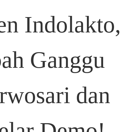
n Indolakto,
bah Ganggu
rwosari dan
elar Demo!