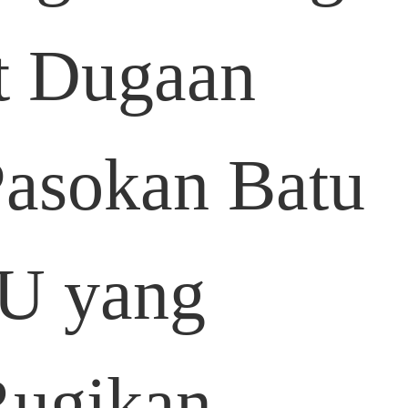
ut Dugaan
Pasokan Batu
U yang
Rugikan