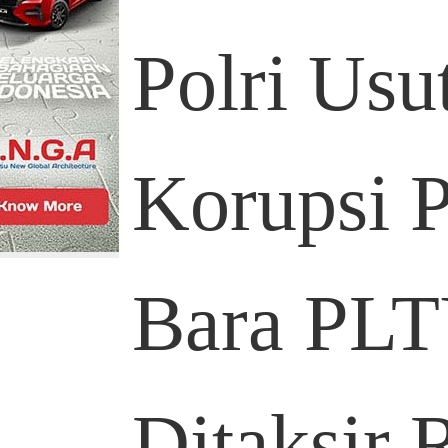
Polri Us
Korupsi 
Bara PLT
Ditaksir 