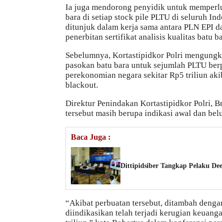
Ia juga mendorong penyidik untuk memperl
bara di setiap stock pile PLTU di seluruh In
ditunjuk dalam kerja sama antara PLN EPI da
penerbitan sertifikat analisis kualitas batu ba
Sebelumnya, Kortastipidkor Polri mengung
pasokan batu bara untuk sejumlah PLTU be
perekonomian negara sekitar Rp5 triliun ak
blackout.
Direktur Penindakan Kortastipidkor Polri, B
tersebut masih berupa indikasi awal dan bel
Baca Juga :
Dittipidsiber Tangkap Pelaku De
“Akibat perbuatan tersebut, ditambah denga
diindikasikan telah terjadi kerugian keuan