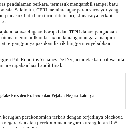
uas pendalaman perkara, termasuk mengambil sampel batu
donesia. Selain itu, CERI meminta agar peran surveyor yang
n pemasok batu bara turut ditelusuri, khususnya terkait
ra.
kapkan bahwa dugaan korupsi dan TPPU dalam pengadaan
rpotensi menimbulkan kerugian keuangan negara maupun
ibat terganggunya pasokan listrik hingga menyebabkan
rigjen Pol. Robertus Yohanes De Deo, menjelaskan bahwa nilai
um merupakan hasil audit final.
epfake Presiden Prabowo dan Pejabat Negara Lainnya
n kerugian perekonomian terkait dengan terjadinya blackout,
gan negara dan atau perekonomian negara kurang lebih Rp5