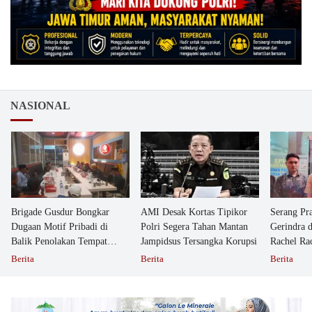
NASIONAL
Brigade Gusdur Bongkar
AMI Desak Kortas Tipikor
Serang Pr
Dugaan Motif Pribadi di
Polri Segera Tahan Mantan
Gerindra 
Balik Penolakan Tempat
Jampidsus Tersangka Korupsi
Rachel Ra
Ibadah GKJW Bangil
Dipolisika
Berita
Berita
Berita