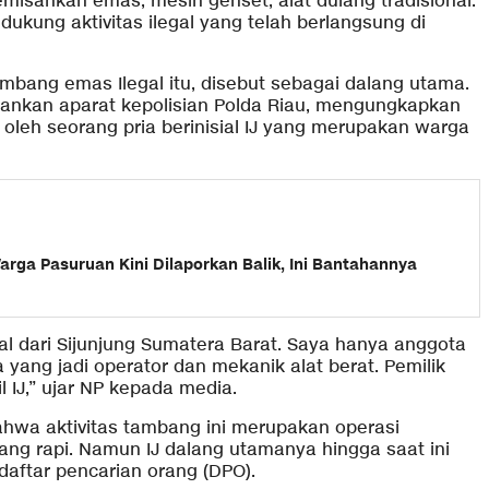
misahkan emas, mesin genset, alat dulang tradisional.
kung aktivitas ilegal yang telah berlangsung di
tambang emas Ilegal itu, disebut sebagai dalang utama.
amankan aparat kepolisian Polda Riau, mengungkapkan
oleh seorang pria berinisial IJ yang merupakan warga
arga Pasuruan Kini Dilaporkan Balik, Ini Bantahannya
l dari Sijunjung Sumatera Barat. Saya hanya anggota
yang jadi operator dan mekanik alat berat. Pemilik
 IJ,” ujar NP kepada media.
hwa aktivitas tambang ini merupakan operasi
ang rapi. Namun IJ dalang utamanya hingga saat ini
aftar pencarian orang (DPO).