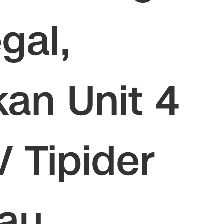
gal,
an Unit 4
V Tipider
iau