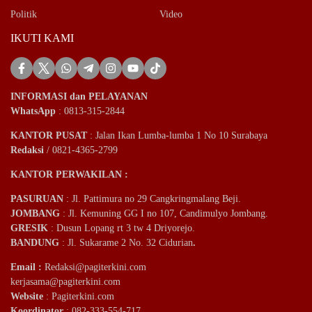
Politik
Video
IKUTI KAMI
INFORMASI dan PELAYANAN
WhatsApp
: 0813-315-2844
KANTOR PUSAT
: Jalan Ikan Lumba-lumba 1 No 10 Surabaya
Redaksi
/ 0821-4365-2799
KANTOR PERWAKILAN :
PASURUAN
: Jl. Pattimura no 29 Cangkringmalang Beji.
JOMBANG
: Jl. Kemuning GG I no 107, Candimulyo Jombang.
GRESIK
: Dusun Lopang rt 3 tw 4 Driyorejo.
BANDUNG
: Jl. Sukarame 2 No. 32 Cidurian
.
Email
:
Redaksi@pagiterkini.com
kerjasama@pagiterkini.com
Website
: Pagiterkini.com
Koordinator
: 082-333-554-717