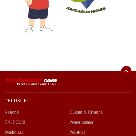
TELUSURI
Nasional
Hukum & Kriminal
TNI POLRI
Pemerintahan
Pendidikan
Peristiwa