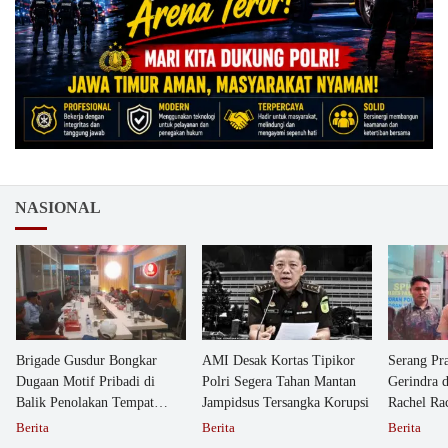
NASIONAL
Brigade Gusdur Bongkar
AMI Desak Kortas Tipikor
Serang Pr
Dugaan Motif Pribadi di
Polri Segera Tahan Mantan
Gerindra 
Balik Penolakan Tempat
Jampidsus Tersangka Korupsi
Rachel Ra
Ibadah GKJW Bangil
Dipolisika
Berita
Berita
Berita