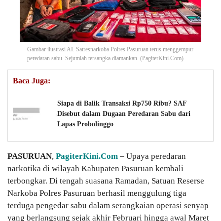
Gambar ilustrasi AI. Satresnarkoba Polres Pasuruan terus menggempur
peredaran sabu. Sejumlah tersangka diamankan. (PagiterKini.Com)
Baca Juga:
Siapa di Balik Transaksi Rp750 Ribu? SAF
Disebut dalam Dugaan Peredaran Sabu dari
Lapas Probolinggo
PASURUAN
,
PagiterKini.Com
– Upaya peredaran
narkotika di wilayah Kabupaten Pasuruan kembali
terbongkar. Di tengah suasana Ramadan, Satuan Reserse
Narkoba Polres Pasuruan berhasil menggulung tiga
terduga pengedar sabu dalam serangkaian operasi senyap
yang berlangsung sejak akhir Februari hingga awal Maret