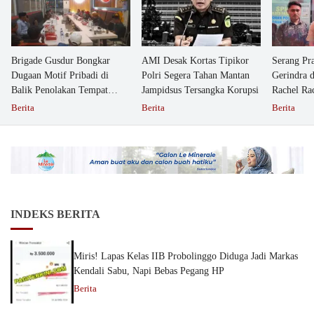
Brigade Gusdur Bongkar
AMI Desak Kortas Tipikor
Serang Pr
Dugaan Motif Pribadi di
Polri Segera Tahan Mantan
Gerindra 
Balik Penolakan Tempat
Jampidsus Tersangka Korupsi
Rachel Ra
Ibadah GKJW Bangil
Dipolisika
Berita
Berita
Berita
INDEKS BERITA
Miris! Lapas Kelas IIB Probolinggo Diduga Jadi Markas
Kendali Sabu, Napi Bebas Pegang HP
Berita