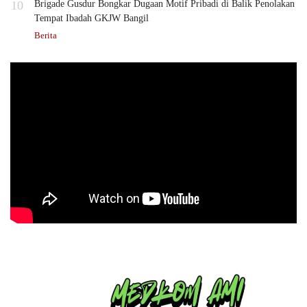
10
Brigade Gusdur Bongkar Dugaan Motif Pribadi di Balik Penolakan
Tempat Ibadah GKJW Bangil
Berita