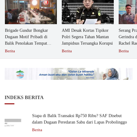
Brigade Gusdur Bongkar
AMI Desak Kortas Tipikor
Serang Pr
Dugaan Motif Pribadi di
Polri Segera Tahan Mantan
Gerindra 
Balik Penolakan Tempat
Jampidsus Tersangka Korupsi
Rachel Ra
Ibadah GKJW Bangil
Dipolisika
Berita
Berita
Berita
INDEKS BERITA
Siapa di Balik Transaksi Rp750 Ribu? SAF Disebut
dalam Dugaan Peredaran Sabu dari Lapas Probolinggo
Berita