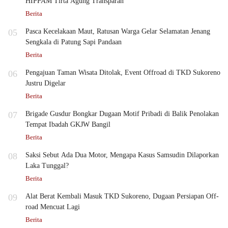
HIPPAM Tirta Agung Transparan
Berita
05
Pasca Kecelakaan Maut, Ratusan Warga Gelar Selamatan Jenang
Sengkala di Patung Sapi Pandaan
Berita
06
Pengajuan Taman Wisata Ditolak, Event Offroad di TKD Sukoreno
Justru Digelar
Berita
07
Brigade Gusdur Bongkar Dugaan Motif Pribadi di Balik Penolakan
Tempat Ibadah GKJW Bangil
Berita
08
Saksi Sebut Ada Dua Motor, Mengapa Kasus Samsudin Dilaporkan
Laka Tunggal?
Berita
09
Alat Berat Kembali Masuk TKD Sukoreno, Dugaan Persiapan Off-
road Mencuat Lagi
Berita