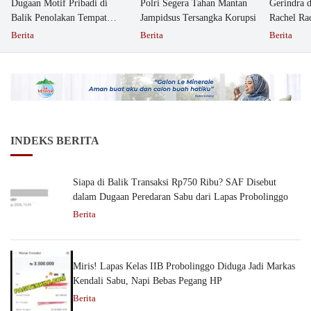
Dugaan Motif Pribadi di
Polri Segera Tahan Mantan
Gerindra 
Balik Penolakan Tempat
Jampidsus Tersangka Korupsi
Rachel Ra
Ibadah GKJW Bangil
Dipolisika
Berita
Berita
Berita
INDEKS BERITA
Siapa di Balik Transaksi Rp750 Ribu? SAF Disebut
dalam Dugaan Peredaran Sabu dari Lapas Probolinggo
Berita
Miris! Lapas Kelas IIB Probolinggo Diduga Jadi Markas
Kendali Sabu, Napi Bebas Pegang HP
Berita