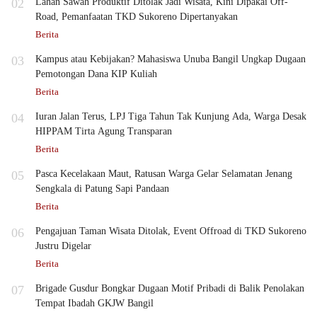
02
Lahan Sawah Produktif Ditolak Jadi Wisata, Kini Dipakai Off-
Road, Pemanfaatan TKD Sukoreno Dipertanyakan
Berita
03
Kampus atau Kebijakan? Mahasiswa Unuba Bangil Ungkap Dugaan
Pemotongan Dana KIP Kuliah
Berita
04
Iuran Jalan Terus, LPJ Tiga Tahun Tak Kunjung Ada, Warga Desak
HIPPAM Tirta Agung Transparan
Berita
05
Pasca Kecelakaan Maut, Ratusan Warga Gelar Selamatan Jenang
Sengkala di Patung Sapi Pandaan
Berita
06
Pengajuan Taman Wisata Ditolak, Event Offroad di TKD Sukoreno
Justru Digelar
Berita
07
Brigade Gusdur Bongkar Dugaan Motif Pribadi di Balik Penolakan
Tempat Ibadah GKJW Bangil