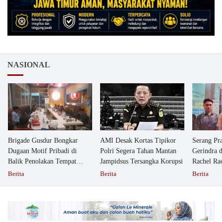
NASIONAL
Brigade Gusdur Bongkar
AMI Desak Kortas Tipikor
Serang Pr
Dugaan Motif Pribadi di
Polri Segera Tahan Mantan
Gerindra 
Balik Penolakan Tempat
Jampidsus Tersangka Korupsi
Rachel Ra
Ibadah GKJW Bangil
Dipolisika
Berita
Berita
Berita