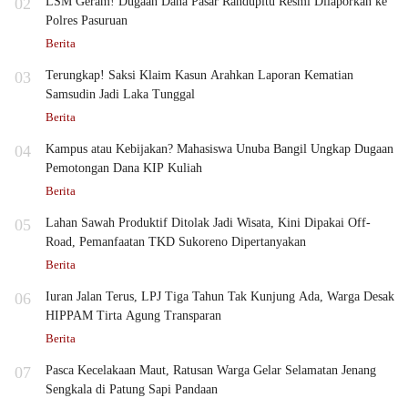
02
LSM Geram! Dugaan Dana Pasar Randupitu Resmi Dilaporkan ke
Polres Pasuruan
Berita
03
Terungkap! Saksi Klaim Kasun Arahkan Laporan Kematian
Samsudin Jadi Laka Tunggal
Berita
04
Kampus atau Kebijakan? Mahasiswa Unuba Bangil Ungkap Dugaan
Pemotongan Dana KIP Kuliah
Berita
05
Lahan Sawah Produktif Ditolak Jadi Wisata, Kini Dipakai Off-
Road, Pemanfaatan TKD Sukoreno Dipertanyakan
Berita
06
Iuran Jalan Terus, LPJ Tiga Tahun Tak Kunjung Ada, Warga Desak
HIPPAM Tirta Agung Transparan
Berita
07
Pasca Kecelakaan Maut, Ratusan Warga Gelar Selamatan Jenang
Sengkala di Patung Sapi Pandaan