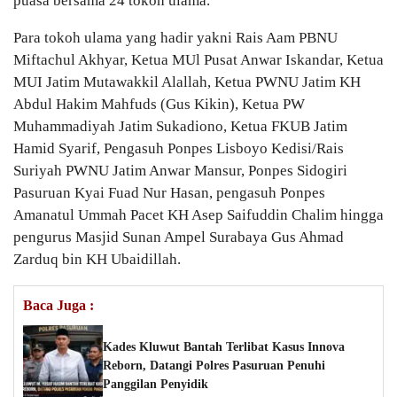
puasa bersama 24 tokoh ulama.
Para tokoh ulama yang hadir yakni Rais Aam PBNU
Miftachul Akhyar, Ketua MUl Pusat Anwar Iskandar, Ketua
MUI Jatim Mutawakkil Alallah, Ketua PWNU Jatim KH
Abdul Hakim Mahfuds (Gus Kikin), Ketua PW
Muhammadiyah Jatim Sukadiono, Ketua FKUB Jatim
Hamid Syarif, Pengasuh Ponpes Lisboyo Kedisi/Rais
Suriyah PWNU Jatim Anwar Mansur, Ponpes Sidogiri
Pasuruan Kyai Fuad Nur Hasan, pengasuh Ponpes
Amanatul Ummah Pacet KH Asep Saifuddin Chalim hingga
pengurus Masjid Sunan Ampel Surabaya Gus Ahmad
Zarduq bin KH Ubaidillah.
Baca Juga :
Kades Kluwut Bantah Terlibat Kasus Innova
Reborn, Datangi Polres Pasuruan Penuhi
Panggilan Penyidik