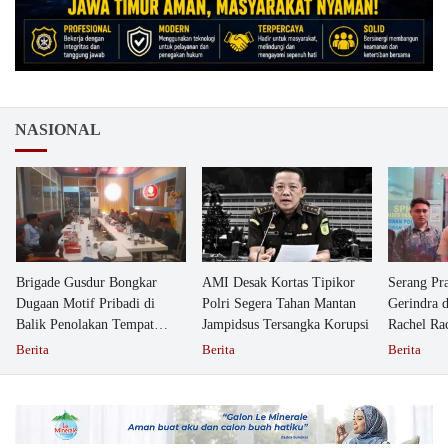
NASIONAL
Brigade Gusdur Bongkar
AMI Desak Kortas Tipikor
Serang Pr
Dugaan Motif Pribadi di
Polri Segera Tahan Mantan
Gerindra 
Balik Penolakan Tempat
Jampidsus Tersangka Korupsi
Rachel Ra
Ibadah GKJW Bangil
Dipolisika
Berita
Berita
Berita