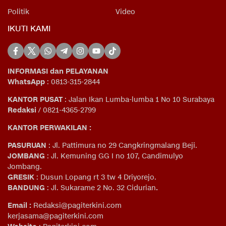
Politik
Video
IKUTI KAMI
INFORMASI dan PELAYANAN
WhatsApp
: 0813-315-2844
KANTOR PUSAT
: Jalan Ikan Lumba-lumba 1 No 10 Surabaya
Redaksi
/ 0821-4365-2799
KANTOR PERWAKILAN :
PASURUAN
: Jl. Pattimura no 29 Cangkringmalang Beji.
JOMBANG
: Jl. Kemuning GG I no 107, Candimulyo
Jombang.
GRESIK
: Dusun Lopang rt 3 tw 4 Driyorejo.
BANDUNG
: Jl. Sukarame 2 No. 32 Cidurian
.
Email
:
Redaksi@pagiterkini.com
kerjasama@pagiterkini.com