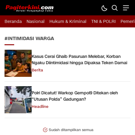
Pagiterkini.com
Berani Mengungkap Fakta
Beranda
Nasional
Hukum & Kriminal
TNI & POLRI
Pemeri
#INTIMIDASI WARGA
Kasus Cerai Ghaib Pasuruan Melebar, Korban
Ngaku Diintimidasi hingga Dipaksa Teken Damai
Berita
Polri Dicatut! Warkop Gempol9 Ditekan oleh
“Utusan Polda” Gadungan?
Headline
Sudah ditampilkan semua