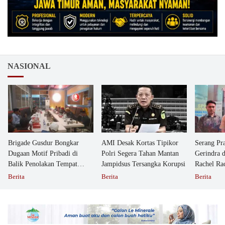
NASIONAL
Brigade Gusdur Bongkar
AMI Desak Kortas Tipikor
Serang Pr
Dugaan Motif Pribadi di
Polri Segera Tahan Mantan
Gerindra 
Balik Penolakan Tempat
Jampidsus Tersangka Korupsi
Rachel Ra
Ibadah GKJW Bangil
Dipolisika
Berita
Berita
Berita