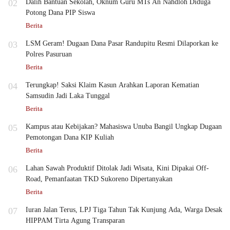
02
Dalih Bantuan Sekolah, Oknum Guru MTs An Nahdloh Diduga
Potong Dana PIP Siswa
Berita
03
LSM Geram! Dugaan Dana Pasar Randupitu Resmi Dilaporkan ke
Polres Pasuruan
Berita
04
Terungkap! Saksi Klaim Kasun Arahkan Laporan Kematian
Samsudin Jadi Laka Tunggal
Berita
05
Kampus atau Kebijakan? Mahasiswa Unuba Bangil Ungkap Dugaan
Pemotongan Dana KIP Kuliah
Berita
06
Lahan Sawah Produktif Ditolak Jadi Wisata, Kini Dipakai Off-
Road, Pemanfaatan TKD Sukoreno Dipertanyakan
Berita
07
Iuran Jalan Terus, LPJ Tiga Tahun Tak Kunjung Ada, Warga Desak
HIPPAM Tirta Agung Transparan