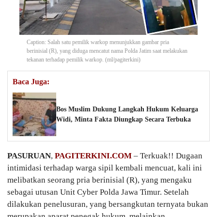
Caption: Salah satu pemilik warkop menunjukkan gambar pria
berinisial (R), yang diduga mencatut nama Polda Jatim saat melakukan
tekanan terhadap pemilik warkop. (ml/pagiterkini)
Baca Juga:
Bos Muslim Dukung Langkah Hukum Keluarga
Widi, Minta Fakta Diungkap Secara Terbuka
PASURUAN
,
PAGITERKINI.COM
– Terkuak!! Dugaan
intimidasi terhadap warga sipil kembali mencuat, kali ini
melibatkan seorang pria berinisial (R), yang mengaku
sebagai utusan Unit Cyber Polda Jawa Timur. Setelah
dilakukan penelusuran, yang bersangkutan ternyata bukan
merupakan aparat penegak hukum, melainkan