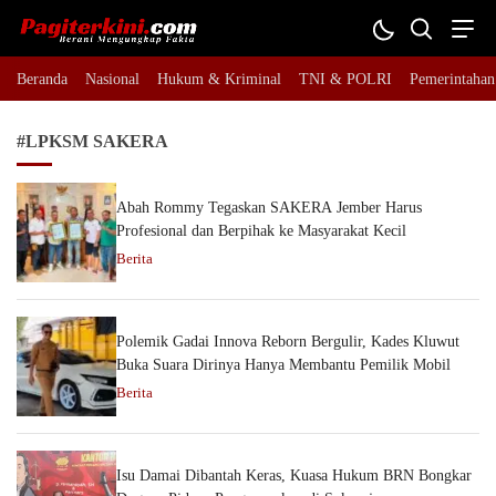
Pagiterkini.com
Berani Mengungkap Fakta
Beranda
Nasional
Hukum & Kriminal
TNI & POLRI
Pemerintahan
#LPKSM SAKERA
Abah Rommy Tegaskan SAKERA Jember Harus
Profesional dan Berpihak ke Masyarakat Kecil
Berita
Polemik Gadai Innova Reborn Bergulir, Kades Kluwut
Buka Suara Dirinya Hanya Membantu Pemilik Mobil
Berita
Isu Damai Dibantah Keras, Kuasa Hukum BRN Bongkar