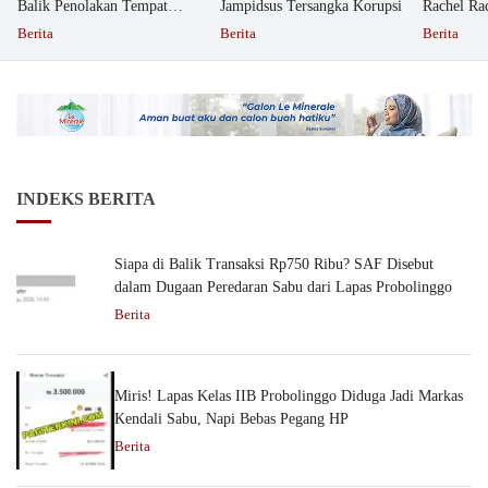
Balik Penolakan Tempat
Jampidsus Tersangka Korupsi
Rachel Ra
Ibadah GKJW Bangil
Dipolisika
Berita
Berita
Berita
INDEKS BERITA
Siapa di Balik Transaksi Rp750 Ribu? SAF Disebut
dalam Dugaan Peredaran Sabu dari Lapas Probolinggo
Berita
Miris! Lapas Kelas IIB Probolinggo Diduga Jadi Markas
Kendali Sabu, Napi Bebas Pegang HP
Berita