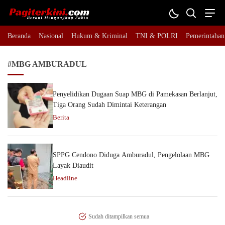
Pagiterkini.com
Berani Mengungkap Fakta
Beranda
Nasional
Hukum & Kriminal
TNI & POLRI
Pemerintahan
#MBG AMBURADUL
Penyelidikan Dugaan Suap MBG di Pamekasan Berlanjut,
Tiga Orang Sudah Dimintai Keterangan
Berita
SPPG Cendono Diduga Amburadul, Pengelolaan MBG
Layak Diaudit
Headline
Sudah ditampilkan semua