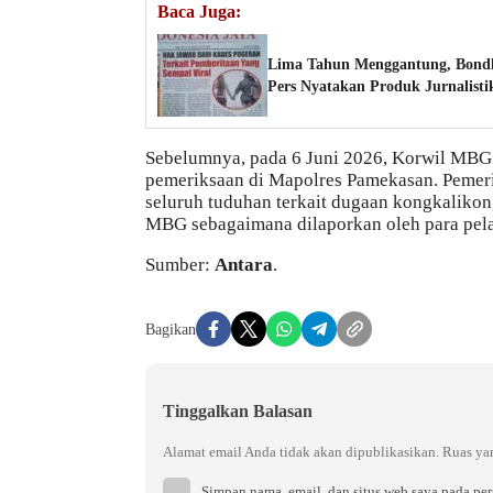
Baca Juga:
Lima Tahun Menggantung, Bondhe
Pers Nyatakan Produk Jurnalisti
Sebelumnya, pada 6 Juni 2026, Korwil MBG 
pemeriksaan di Mapolres Pamekasan. Pemeri
seluruh tuduhan terkait dugaan kongkalikon
MBG sebagaimana dilaporkan oleh para pela
Sumber:
Antara
.
Bagikan
Tinggalkan Balasan
Alamat email Anda tidak akan dipublikasikan.
Ruas ya
Simpan nama, email, dan situs web saya pada pe