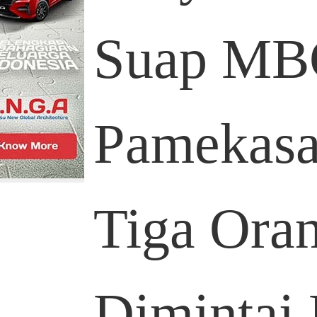
Suap MB
Pamekasan
Tiga Ora
Dimintai