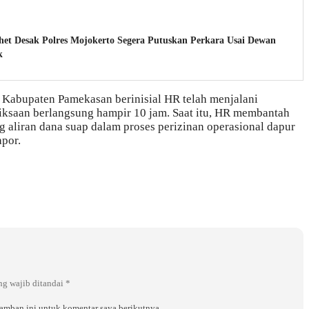
t Desak Polres Mojokerto Segera Putuskan Perkara Usai Dewan
k
Kabupaten Pamekasan berinisial HR telah menjalani
ksaan berlangsung hampir 10 jam. Saat itu, HR membantah
g aliran dana suap dalam proses perizinan operasional dapur
por.
ng wajib ditandai
*
ramban ini untuk komentar saya berikutnya.