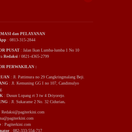
MASI dan PELAYANAN
App
: 0813-315-2844
OR PUSAT
: Jalan Ikan Lumba-lumba 1 No 10
ya
Redaksi
/ 0821-4365-2799
OR PERWAKILAN :
RUAN
: Jl. Pattimura no 29 Cangkringmalang Beji.
ANG
: Jl. Kemuning GG I no 107, Candimulyo
g.
IK
: Dusun Lopang rt 3 tw 4 Driyorejo.
UNG
: Jl. Sukarame 2 No. 32 Cidurian
.
:
Redaksi@pagiterkini.com
ama@pagiterkini.com
e
: Pagiterkini.com
nator
: 082-333-554-717