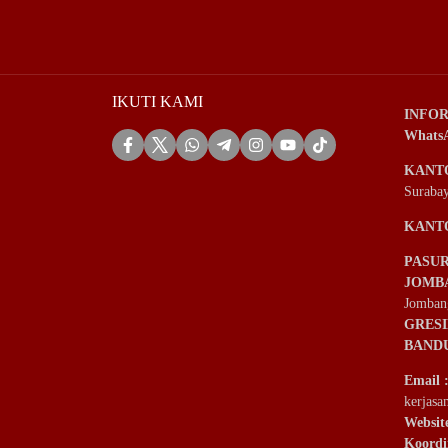
IKUTI KAMI
INFOR
Whats
KANT
Suraba
KANT
PASU
JOMB
Jomban
GRES
BAND
Email
kerjas
Websit
Koordi