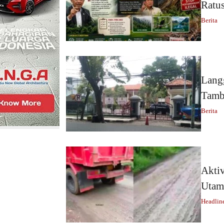
Ratu
Berita
Langg
Tamb
Berita
Aktiv
Utam
Headlin