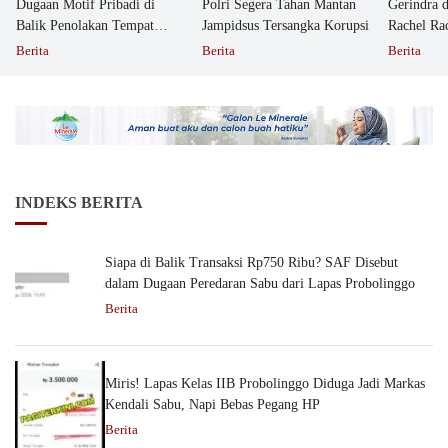
Dugaan Motif Pribadi di
Polri Segera Tahan Mantan
Gerindra 
Balik Penolakan Tempat
Jampidsus Tersangka Korupsi
Rachel Ra
Ibadah GKJW Bangil
Dipolisika
Berita
Berita
Berita
INDEKS BERITA
Siapa di Balik Transaksi Rp750 Ribu? SAF Disebut
dalam Dugaan Peredaran Sabu dari Lapas Probolinggo
Berita
Miris! Lapas Kelas IIB Probolinggo Diduga Jadi Markas
Kendali Sabu, Napi Bebas Pegang HP
Berita