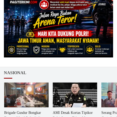
NASIONAL
Brigade Gusdur Bongkar
AMI Desak Kortas Tipikor
Serang Pr