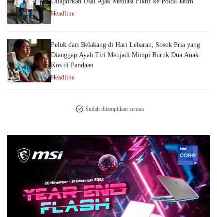
Dilaporkan Usai Ajak Mediasi Fiktif ke Polda Jatim
Headline
Peluk dari Belakang di Hari Lebaran, Sosok Pria yang
Dianggap Ayah Tiri Menjadi Mimpi Buruk Dua Anak
Kos di Pandaan
Headline
Sudah ditampilkan semua