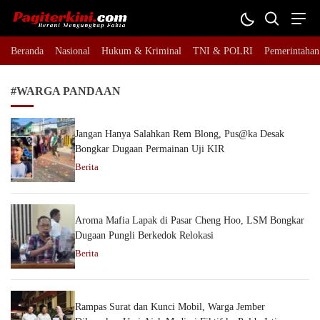
Pagiterkini.com
Berani Mengungkap Fakta
Beranda
Nasional
Hukum & Kriminal
TNI & POLRI
Pemerintahan
#WARGA PANDAAN
Jangan Hanya Salahkan Rem Blong, Pus@ka Desak
Bongkar Dugaan Permainan Uji KIR
Berita
Aroma Mafia Lapak di Pasar Cheng Hoo, LSM Bongkar
Dugaan Pungli Berkedok Relokasi
Berita
Rampas Surat dan Kunci Mobil, Warga Jember