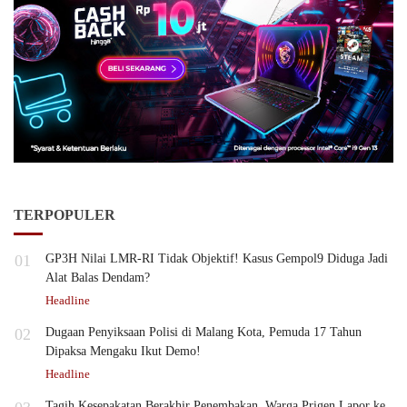
TERPOPULER
01
GP3H Nilai LMR-RI Tidak Objektif! Kasus Gempol9 Diduga Jadi
Alat Balas Dendam?
Headline
02
Dugaan Penyiksaan Polisi di Malang Kota, Pemuda 17 Tahun
Dipaksa Mengaku Ikut Demo!
Headline
Tagih Kesepakatan Berakhir Penembakan, Warga Prigen Lapor ke