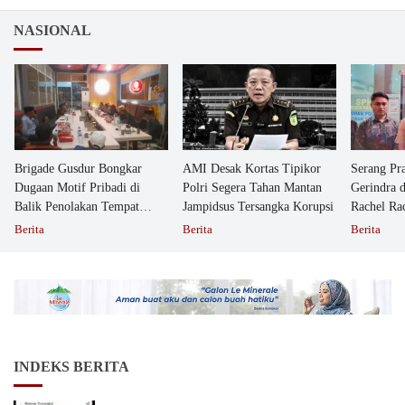
NASIONAL
Brigade Gusdur Bongkar
AMI Desak Kortas Tipikor
Serang Pr
Dugaan Motif Pribadi di
Polri Segera Tahan Mantan
Gerindra 
Balik Penolakan Tempat
Jampidsus Tersangka Korupsi
Rachel Ra
Ibadah GKJW Bangil
Dipolisika
Berita
Berita
Berita
INDEKS BERITA