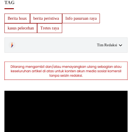
TAG
Berita hoax
berita peristiwa
Info pasuruan raya
kasus pelecehan
Tretes raya
Tim Redaksi