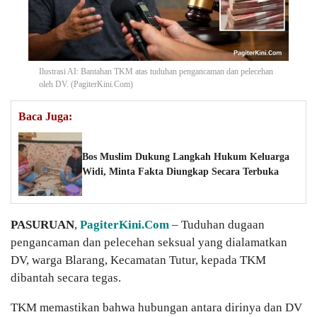
Ilustrasi AI: Bantahan TKM atas tuduhan pengancaman dan pelecehan
oleh DV. (PagiterKini.Com)
Baca Juga:
Bos Muslim Dukung Langkah Hukum Keluarga
Widi, Minta Fakta Diungkap Secara Terbuka
PASURUAN
,
PagiterKini.Com
– Tuduhan dugaan
pengancaman dan pelecehan seksual yang dialamatkan
DV, warga Blarang, Kecamatan Tutur, kepada TKM
dibantah secara tegas.
TKM memastikan bahwa hubungan antara dirinya dan DV