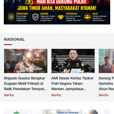
NASIONAL
Brigade Gusdur Bongkar
AMI Desak Kortas Tipikor
Serang 
Dugaan Motif Pribadi di
Polri Segera Tahan
Gerindra
Balik Penolakan Tempat
Mantan Jampidsus
Akun Rac
Ibadah GKJW Bangil
Tersangka Korupsi
Resmi Di
Berita
Berita
Berita