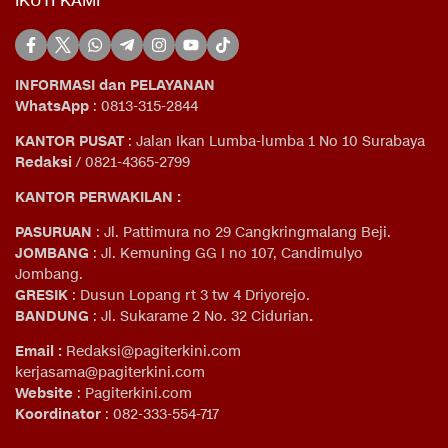
IKUTI KAMI
INFORMASI dan PELAYANAN
WhatsApp
: 0813-315-2844
KANTOR PUSAT
: Jalan Ikan Lumba-lumba 1 No 10 Surabaya
Redaksi
/ 0821-4365-2799
KANTOR PERWAKILAN :
PASURUAN
: Jl. Pattimura no 29 Cangkringmalang Beji.
JOMBANG
: Jl. Kemuning GG I no 107, Candimulyo
Jombang.
GRESIK
: Dusun Lopang rt 3 tw 4 Driyorejo.
BANDUNG
: Jl. Sukarame 2 No. 32 Cidurian
.
Email
:
Redaksi@pagiterkini.com
kerjasama@pagiterkini.com
Website
: Pagiterkini.com
Koordinator
: 082-333-554-717