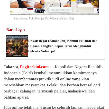
Kabareskrim Polri Komjen Pol Wahyu Widada. (Ist)
Baca Juga:
Rokok Ilegal Diamankan, Namun Isu Judi dan
Dugaan Tangkap Lepas Terus Menghantui
Polresta Sidoarjo!
Jakarta
,
Pagiterkini.com
— Kepolisian Negara Republik
Indonesia (Polri) kembali menunjukkan komitmennya
dalam memberantas praktik judi online yang kian
meresahkan masyarakat. Pelaku dan korban berasal dari
berbagai kalangan, termasuk pelajar, mahasiswa, dan
bahkan aparat.
Judi online telah menyusup ke seluruh lapisan masyarakat