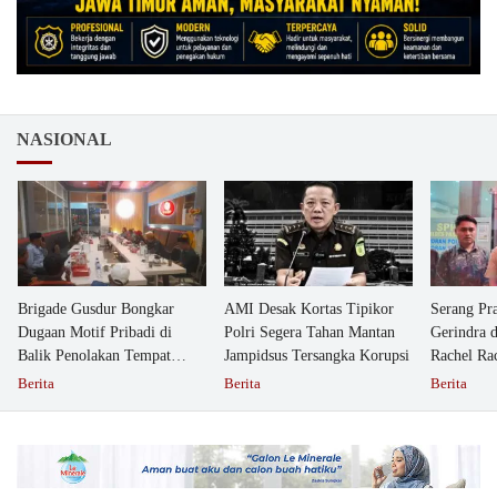
NASIONAL
Brigade Gusdur Bongkar
AMI Desak Kortas Tipikor
Serang Pr
Dugaan Motif Pribadi di
Polri Segera Tahan Mantan
Gerindra 
Balik Penolakan Tempat
Jampidsus Tersangka Korupsi
Rachel Ra
Ibadah GKJW Bangil
Dipolisika
Berita
Berita
Berita