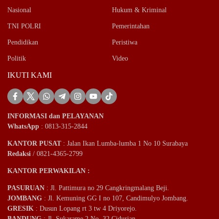
Nasional
Hukum & Kriminal
TNI POLRI
Pemerintahan
Pendidikan
Peristiwa
Politik
Video
IKUTI KAMI
INFORMASI dan PELAYANAN
WhatsApp
: 0813-315-2844
KANTOR PUSAT
: Jalan Ikan Lumba-lumba 1 No 10 Surabaya
Redaksi
/ 0821-4365-2799
KANTOR PERWAKILAN :
PASURUAN
: Jl. Pattimura no 29 Cangkringmalang Beji.
JOMBANG
: Jl. Kemuning GG I no 107, Candimulyo Jombang.
GRESIK
: Dusun Lopang rt 3 tw 4 Driyorejo.
BANDUNG
: Jl. Sukarame 2 No. 32 Cidurian
.