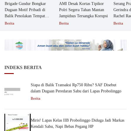
Brigade Gusdur Bongkar
AMI Desak Kortas Tipikor
Serang Pr
Dugaan Motif Pribadi di
Polri Segera Tahan Mantan
Gerindra 
Balik Penolakan Tempat
Jampidsus Tersangka Korupsi
Rachel Ra
Ibadah GKJW Bangil
Dipolisika
Berita
Berita
Berita
INDEKS BERITA
Siapa di Balik Transaksi Rp750 Ribu? SAF Disebut
dalam Dugaan Peredaran Sabu dari Lapas Probolinggo
Berita
Miris! Lapas Kelas IIB Probolinggo Diduga Jadi Markas
Kendali Sabu, Napi Bebas Pegang HP